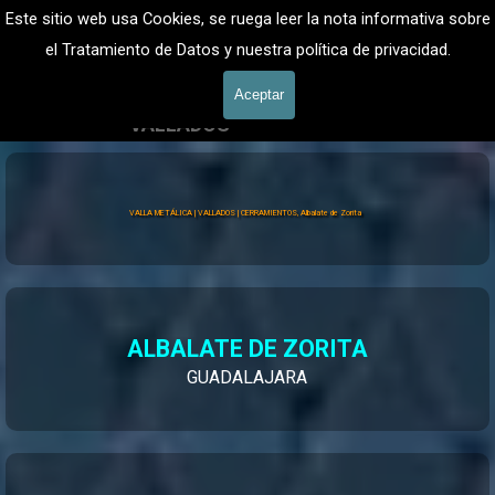
Vaya al Contenido
VALLADOS METALICOS MADRID - VALLADO DE FINCAS
Este sitio web usa Cookies, se ruega leer la nota informativa sobre
Valla Hercules, Vallado de fincas
el Tratamiento de Datos y nuestra política de privacidad.
601 900 178
Saltar menú
Aceptar
VALLADOS
Vallados Jardín
Valla Hércules
VALLA METÁLICA | VALLADOS | CERRAMIENTOS, Albalate de Zorita
ALBALATE DE ZORITA
GUADALAJARA