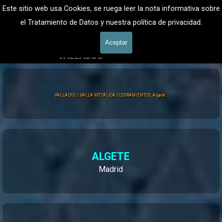
Vaya al Contenido
VALLADOS METALICOS MADRID - VALLADO DE FINCAS
Este sitio web usa Cookies, se ruega leer la nota informativa sobre
Valla Hercules, Vallado de fincas
el Tratamiento de Datos y nuestra política de privacidad.
601 900 178
Saltar menú
Aceptar
VALLADOS
Vallados Jardín
Valla Hércules
VALLADOS | VALLA METÁLICA | CERRAMIENTOS, Algete
ALGETE
Madrid