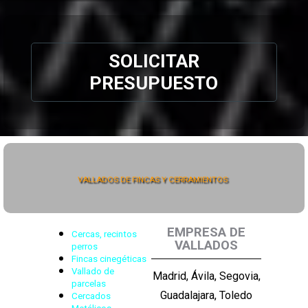
SOLICITAR
PRESUPUESTO
VALLADOS DE FINCAS Y CERRAMIENTOS
EMPRESA DE
Cercas, recintos
VALLADOS
perros
Fincas cinegéticas
Vallado de
Madrid, Ávila, Segovia,
parcelas
Guadalajara, Toledo
Cercados