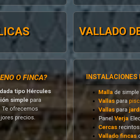
LICAS
VALLADO DE
INSTALACIONES
ENO O FINCA?
ldada tipo Hércules
Malla
de simple
sión simple
para
Vallas
para
pisc
. T
e ofrecemos
Vallas
para
jard
jores preci
os.
Panel
Verja
Ele
Cercas
recintos
Vallado
fincas