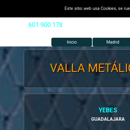
Vaya al Contenido
VALLADOS METALICOS MADRID 
Este sitio web usa Cookies, se rue
Valla Hercules, Vallado de fincas
601 900 178
Inicio
Madrid
VALLA METÁLIC
YEBES
GUADALAJARA