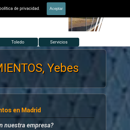
allados Jardín
olítica de privacidad.
Aceptar
Toledo
▼
Servicios
▼
▼
IENTOS, Yebes
ntos en Madrid
en nuestra empresa?