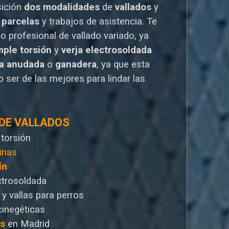
sición
dos modalidades
de
vallados
y
 parcelas
y trabajos de asistencia. Te
io
profesional de vallado variado, ya
mple torsión
y
verja electrosoldada
la anudada
o
ganadera
, ya que esta
 ser de las mejores para lindar las
 DE VALLADOS
 torsión
inas
ín
ctrosoldada
 y vallas para perros
cinegéticas
as
en Madrid