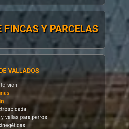
 FINCAS Y PARCELAS
 DE VALLADOS
 torsión
inas
ín
ctrosoldada
 y vallas para perros
cinegéticas