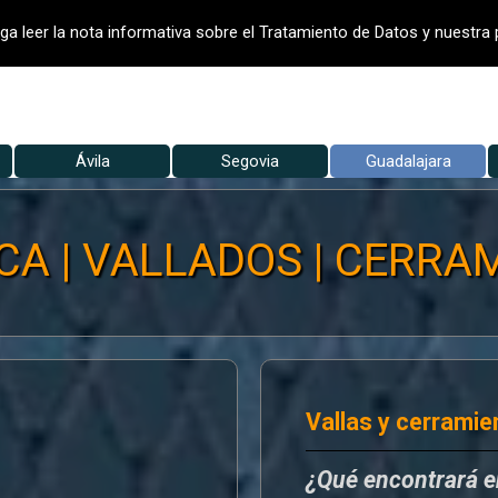
- VALLADO DE FINCAS
VALLADOS
V
ga leer la nota informativa sobre el Tratamiento de Datos y nuestra p
Saltar menú
▼
Ávila
Segovia
▼
Guadalajara
▼
A | VALLADOS | CERRAM
Vallas y cerramie
¿Qué encontrará 