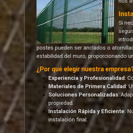
nos a
Inst
Si ne
segur
introd
postes pueden ser anclados o atornilla
estabilidad del muro, proporcionando u
¿Por qué elegir nuestra empresa
Experiencia y Profesionalidad
: C
Materiales de Primera Calidad
: 
Soluciones Personalizadas
: Ada
propiedad.
Instalación Rápida y Eficiente
: N
instalación final.