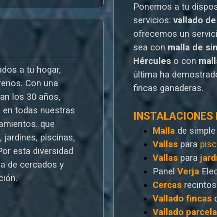
Ponemos a tu dispo
servicios:
vallado de
o
frecemos un servic
sea con
malla de si
Hércules
o
con
mal
dos a tu hogar,
última ha demostrado
rrenos. Con una
fincas ganaderas.
ran los 30 años,
a en todas nuestras
INSTALACIONES
ramientos. que
Malla
de simple
 jardines, piscinas,
Vallas
para
pisc
Por esta diversidad
Vallas
para
jard
a de cercados y
Panel
Verja
Ele
ción.
Cercas
recintos
Vallado
fincas
Vallado
parcel