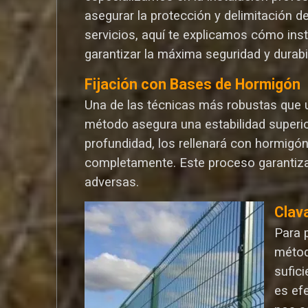
asegurar la protección y delimitación d
servicios, aquí te explicamos cómo ins
garantizar la máxima seguridad y durabi
Fijación con Bases de Hormigón
Una de las técnicas más robustas que ut
método asegura una estabilidad superio
profundidad, los rellenará con hormigó
completamente. Este proceso garantiza
adversas.
Clav
Para 
métod
sufic
es ef