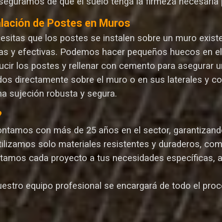
seguramos de que el suelo tenga la firmeza necesaria p
alación de Postes en Muros
cesitas que los postes se instalen sobre un muro exist
as y efectivas. Podemos hacer pequeños huecos en el m
ucir los postes y rellenar con cemento para asegurar un
dos directamente sobre el muro o en sus laterales y c
na sujeción robusta y segura.
?
ontamos con más de 25 años en el sector, garantizando 
Utilizamos solo materiales resistentes y duraderos, com
ptamos cada proyecto a tus necesidades específicas, 
uestro equipo profesional se encargará de todo el proce