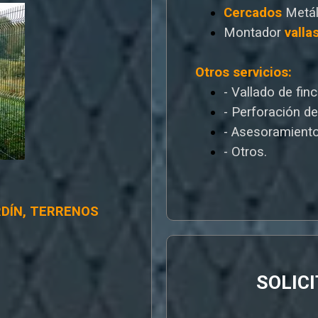
Cercados
Metál
Montador
valla
Otros servicios:
- Vallado de fin
- Perforación d
- Asesoramiento
- Otros.
RDÍN, TERRENOS
SOLIC