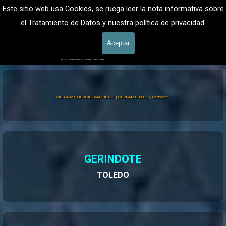
Vaya al Contenido
VALLADOS METALICOS MADRID - VALLADO DE FINCAS
Este sitio web usa Cookies, se ruega leer la nota informativa sobre
Valla Hercules, Vallado de fincas
el Tratamiento de Datos y nuestra política de privacidad.
601 900 178
Saltar menú
Aceptar
VALLADOS
Vallados Jardín
Valla Hércules
VALLA METÁLICA | VALLADOS | CERRAMIENTOS, Gerindote
GERINDOTE
TOLEDO