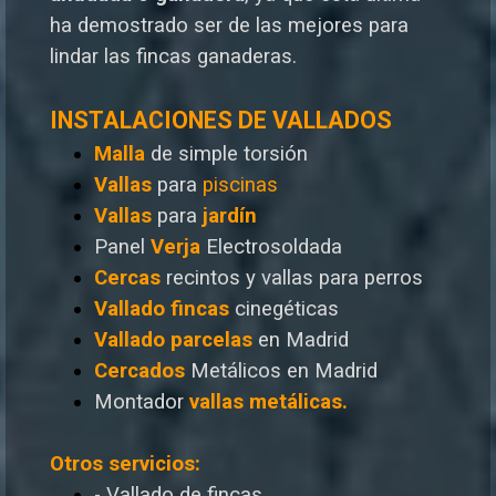
ha demostrado ser de las mejores para
lindar las fincas ganaderas.
INSTALACIONES DE VALLADOS
Malla
de simple torsión
Vallas
para
piscinas
Vallas
para
jardín
Panel
Verja
Electrosoldada
Cercas
recintos y vallas para perros
Vallado
fincas
cinegéticas
Vallado
parcelas
en Madrid
Cercados
Metálicos en Madrid
Montador
vallas metálicas.
Otros servicios:
- Vallado de fincas