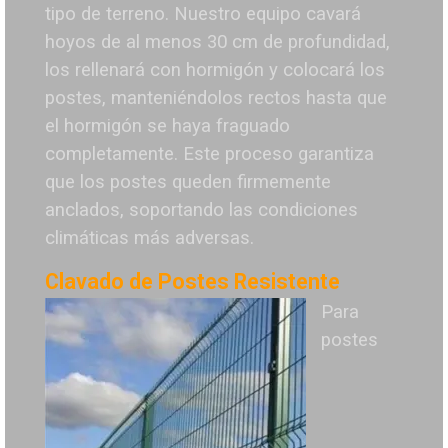
tipo de terreno. Nuestro equipo cavará
hoyos de al menos 30 cm de profundidad,
los rellenará con hormigón y colocará los
postes, manteniéndolos rectos hasta que
el hormigón se haya fraguado
completamente. Este proceso garantiza
que los postes queden firmemente
anclados, soportando las condiciones
climáticas más adversas.
Clavado de Postes Resistente
Para
postes