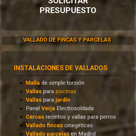
SOLICITAR
PRESUPUESTO
VALLADO DE FINCAS Y PARCELAS
INSTALACIONES DE VALLADOS
Malla
de simple torsión
Vallas
para
piscinas
Vallas
para
jardín
Panel
Verja
Electrosoldada
Cercas
recintos y vallas para perros
Vallado
fincas
cinegéticas
Vallado
parcelas
en Madrid