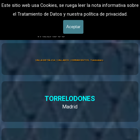
Vaya al Contenido
VALLADOS METALICOS MADRID - VALLADO DE FINCAS
Este sitio web usa Cookies, se ruega leer la nota informativa sobre
Valla Hercules, Vallado de fincas
el Tratamiento de Datos y nuestra política de privacidad.
601 900 178
Saltar menú
Aceptar
VALLADOS
Vallados Jardín
VALLA METÁLICA | VALLADOS | CERRAMIENTOS, Torrelodones
TORRELODONES
Madrid