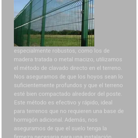
especialmente robustos, como los de
madera tratada o metal macizo, utilizamos
el método de clavado directo en el terreno.
Nos aseguramos de que los hoyos sean lo
suficientemente profundos y que el terreno
esté bien compactado alrededor del poste.
Este método es efectivo y rápido, ideal
para terrenos que no requieren una base de
hormigón adicional. Además, nos
aseguramos de que el suelo tenga la
firmeza necesaria para una instalación