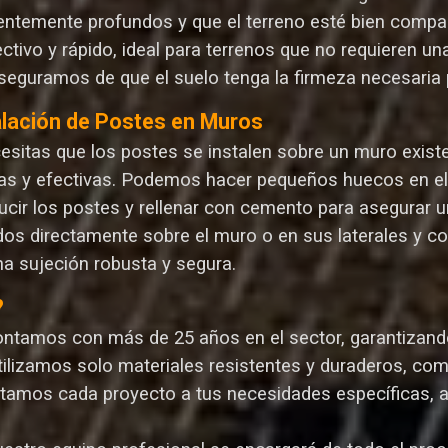
ientemente profundos y que el terreno esté bien compa
ectivo y rápido, ideal para terrenos que no requieren 
seguramos de que el suelo tenga la firmeza necesaria p
alación de Postes en Muros
cesitas que los postes se instalen sobre un muro exist
as y efectivas. Podemos hacer pequeños huecos en el m
ucir los postes y rellenar con cemento para asegurar un
dos directamente sobre el muro o en sus laterales y c
na sujeción robusta y segura.
?
ontamos con más de 25 años en el sector, garantizando 
Utilizamos solo materiales resistentes y duraderos, com
ptamos cada proyecto a tus necesidades específicas, 