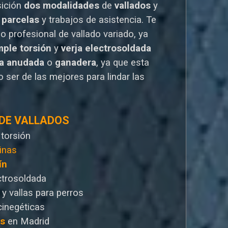
sición
dos modalidades
de
vallados
y
 parcelas
y trabajos de asistencia. Te
io
profesional de vallado variado, ya
mple torsión
y
verja electrosoldada
la anudada
o
ganadera
, ya que esta
 ser de las mejores para lindar las
 DE VALLADOS
 torsión
inas
ín
ctrosoldada
 y vallas para perros
cinegéticas
as
en Madrid