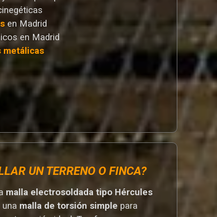
cinegéticas
as
en Madrid
icos en Madrid
s metálicas
LLAR UN TERRENO O FINCA?
na
malla electrosoldada tipo Hércules
r una
malla de torsión simple
para