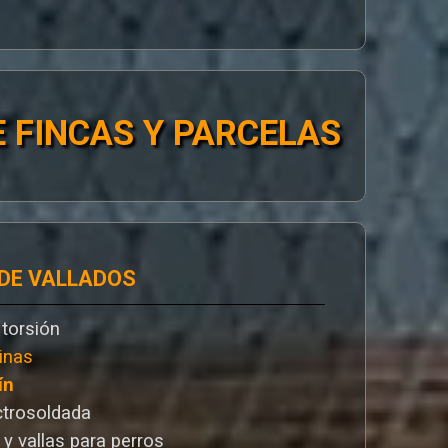
 FINCAS Y PARCELAS
 DE VALLADOS
 torsión
inas
ín
ctrosoldada
 y vallas para perros