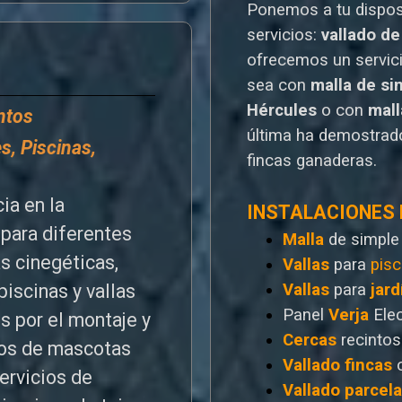
Ponemos a tu dispo
servicios:
vallado de
o
frecemos un servic
sea con
malla de si
Hércules
o
con
mal
entos
última ha demostrado
s, Piscinas,
fincas ganaderas.
ia en la
INSTALACIONES
para diferentes
Malla
de simple
as cinegéticas,
Vallas
para
pisc
Vallas
para
jard
piscinas y vallas
Panel
Verja
Ele
s por el montaje y
Cercas
recintos
ntos de mascotas
Vallado
fincas
ervicios de
Vallado
parcel