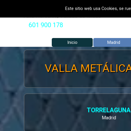
Vaya al Contenido
VALLADOS METALICOS MADRID 
Este sitio web usa Cookies, se rue
Valla Hercules, Vallado de fincas
601 900 178
Inicio
Madrid
VALLA METÁLICA 
TORRELAGUNA
Madrid