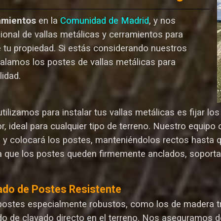
amientos
en la
Comunidad de Madrid
, y nos
ional de vallas metálicas y cerramientos para
e tu propiedad. Si estás considerando nuestros
talamos los postes de vallas metálicas para
lida
d.
ilizamos para instalar tus vallas metálicas es fijar l
r, ideal para cualquier tipo de terreno. Nuestro equip
n y colocará los postes, manteniéndolos rectos hasta 
 que los postes queden firmemente anclados, soporta
ado de Postes Resistente
postes especialmente robustos, como los de madera tr
o de clavado directo en el terreno. Nos aseguramos d