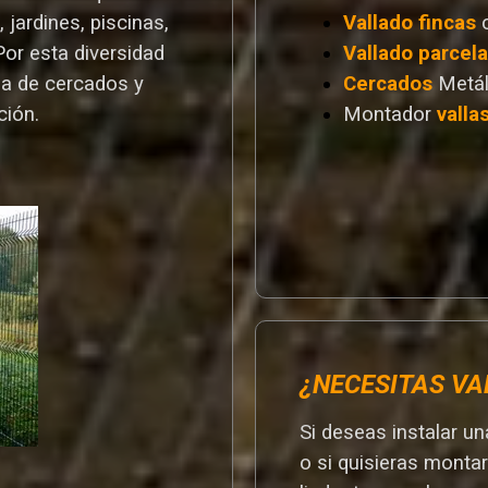
 jardines, piscinas,
Vallado
fincas
Por esta diversidad
Vallado
parcel
a de cercados y
Cercados
Metál
ción.
Montador
valla
¿NECESITAS VA
Si deseas instalar u
o si quisieras monta