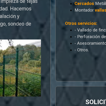
limpieza de tejas
Cercados
Metál
edad. Hacemos
Montador
valla
talación y
Otros servicios:
ego, sondeo de
- Vallado de fin
- Perforación d
- Asesoramiento
- Otros.
SOLIC