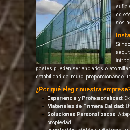
sufic
es ef
nos a
Inst
Si ne
segur
introd
postes pueden ser anclados o atornilla
estabilidad del muro, proporcionando u
¿Por qué elegir nuestra empresa
Experiencia y Profesionalidad
: C
Materiales de Primera Calidad
: 
Soluciones Personalizadas
: Ada
propiedad.