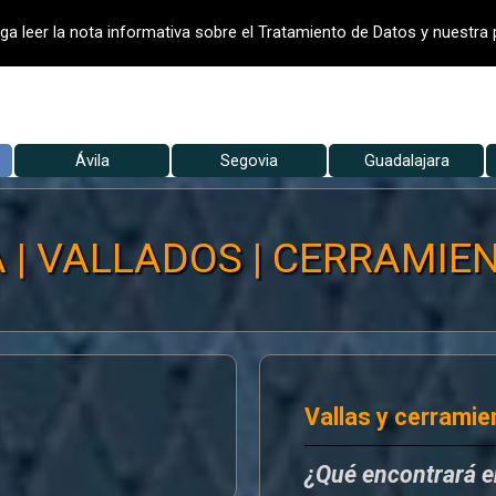
- VALLADO DE FINCAS
VALLADOS
V
ga leer la nota informativa sobre el Tratamiento de Datos y nuestra p
Saltar menú
▼
Ávila
Segovia
▼
Guadalajara
▼
| VALLADOS | CERRAMIENT
Vallas y cerramie
¿Qué encontrará 