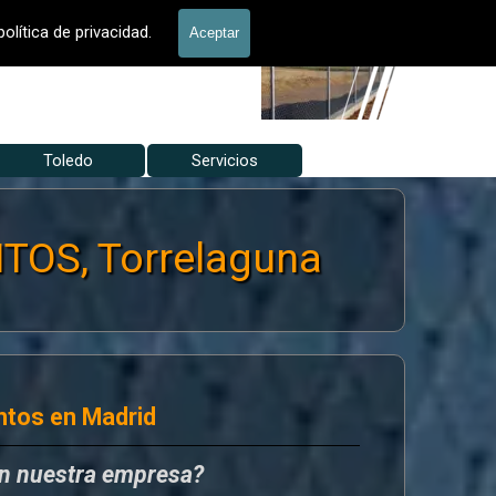
allados Jardín
olítica de privacidad.
Aceptar
Toledo
▼
Servicios
▼
▼
OS, Torrelaguna
ntos en Madrid
en nuestra empresa?