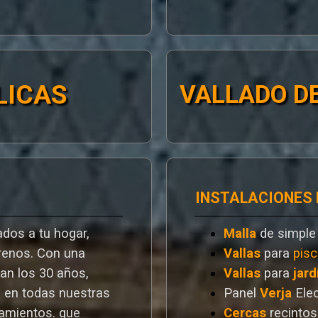
LICAS
VALLADO DE
INSTALACIONES
dos a tu hogar,
Malla
de simple
rrenos. Con una
Vallas
para
pisc
ran los 30 años,
Vallas
para
jard
a en todas nuestras
Panel
Verja
Ele
ramientos. que
Cercas
recintos