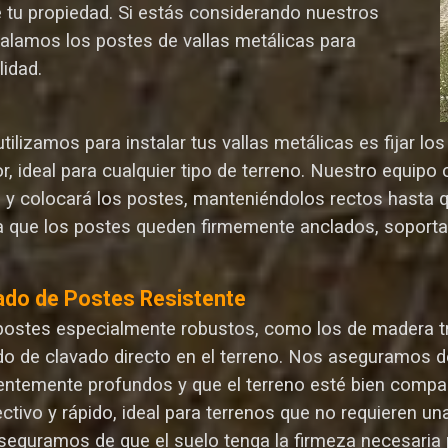
e tu propiedad. Si estás considerando nuestros
talamos los postes de vallas metálicas para
lida
d.
ilizamos para instalar tus vallas metálicas es fijar l
r, ideal para cualquier tipo de terreno. Nuestro equip
n y colocará los postes, manteniéndolos rectos hasta 
 que los postes queden firmemente anclados, soporta
ado de Postes Resistente
postes especialmente robustos, como los de madera tr
o de clavado directo en el terreno. Nos aseguramos d
ientemente profundos y que el terreno esté bien compa
ectivo y rápido, ideal para terrenos que no requieren 
seguramos de que el suelo tenga la firmeza necesaria p