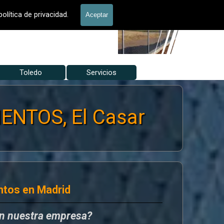
allados Jardín
olítica de privacidad.
Aceptar
Toledo
▼
Servicios
▼
▼
ENTOS, El Casar
ntos en Madrid
en nuestra empresa?