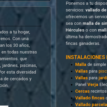
Ponemos a tu dispo
servicios:
vallado de
o
frecemos un servic
sea con
malla de si
Hércules
o
con
mal
dos a tu hogar,
última ha demostrado
rrenos. Con una
fincas ganaderas.
ran los 30 años,
a en todas nuestras
INSTALACIONES
ramientos. que
Malla
de simple
 jardines, piscinas,
Vallas
para
pisc
Por esta diversidad
Vallas
para
jard
a de cercados y
Panel
Verja
Ele
ción.
Cercas
recintos
Vallado
fincas
Vallado
parcel