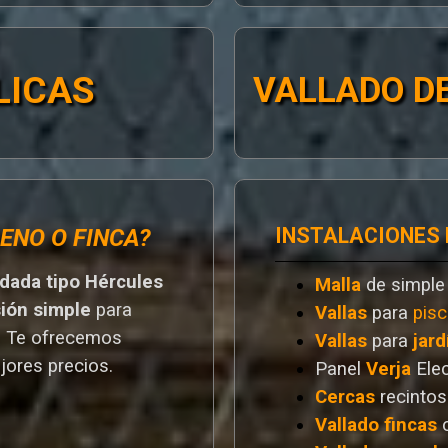
LICAS
VALLADO DE
INSTALACIONES
ENO O FINCA?
ldada tipo Hércules
Malla
de simple
sión simple
para
Vallas
para
pisc
. T
e ofrecemos
Vallas
para
jard
jores preci
os.
Panel
Verja
Ele
Cercas
recintos
Vallado
fincas