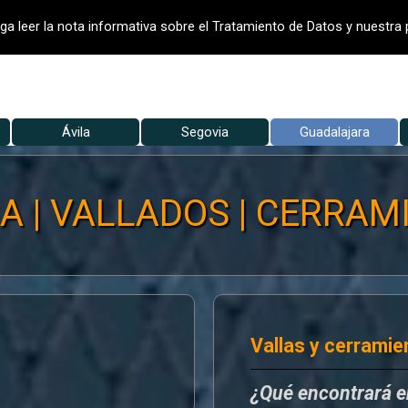
- VALLADO DE FINCAS
VALLADOS
V
ga leer la nota informativa sobre el Tratamiento de Datos y nuestra p
Saltar menú
▼
Ávila
Segovia
▼
Guadalajara
▼
 | VALLADOS | CERRAMI
Vallas y cerramie
¿Qué encontrará 