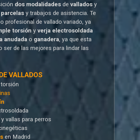
sición
dos modalidades
de
vallados
y
 parcelas
y trabajos de asistencia. Te
io
profesional de vallado variado, ya
mple torsión
y
verja electrosoldada
la anudada
o
ganadera
, ya que esta
 ser de las mejores para lindar las
 DE VALLADOS
 torsión
inas
ín
ctrosoldada
 y vallas para perros
cinegéticas
as
en Madrid