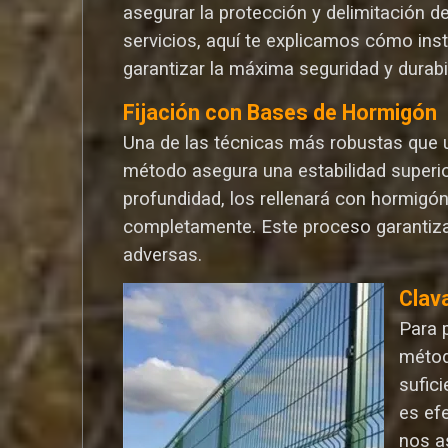
asegurar la protección y delimitación d
servicios, aquí te explicamos cómo ins
garantizar la máxima seguridad y durabi
Fijación con Bases de Hormigón
Una de las técnicas más robustas que ut
método asegura una estabilidad superio
profundidad, los rellenará con hormigó
completamente. Este proceso garantiza
adversas.
Clav
Para 
métod
sufic
es ef
nos a