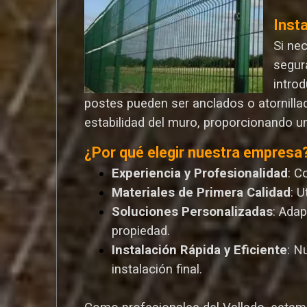
Inst
Si ne
segur
introd
postes pueden ser anclados o atornilla
estabilidad del muro, proporcionando u
¿Por qué elegir nuestra empresa
Experiencia y Profesionalidad
: C
Materiales de Primera Calidad
: 
Soluciones Personalizadas
: Ada
propiedad.
Instalación Rápida y Eficiente
: N
instalación final.