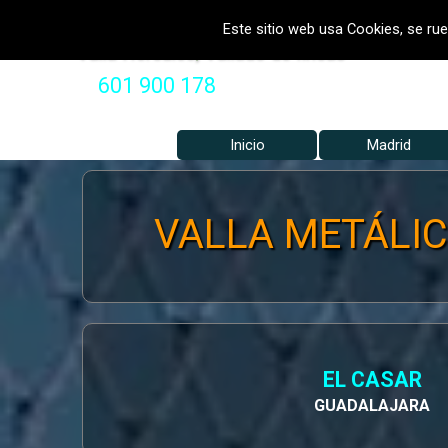
Vaya al Contenido
VALLADOS METALICOS MADRID 
Este sitio web usa Cookies, se rue
Valla Hercules, Vallado de fincas
601 900 178
Inicio
Madrid
VALLA METÁLICA
EL CASAR
GUADALAJARA