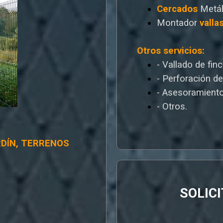
Cercados
Metál
Montador
valla
Otros servicios:
- Vallado de fin
- Perforación d
- Asesoramiento
- Otros.
RDÍN, TERRENOS
SOLIC