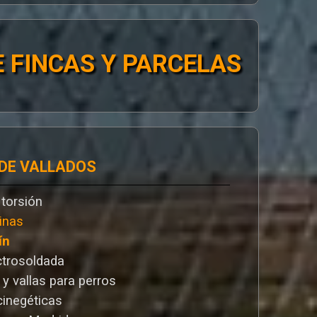
 FINCAS Y PARCELAS
 DE VALLADOS
 torsión
inas
ín
ctrosoldada
 y vallas para perros
cinegéticas