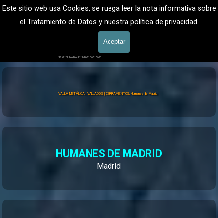
Vaya al Contenido
VALLADOS METALICOS MADRID - VALLADO DE FINCAS
Este sitio web usa Cookies, se ruega leer la nota informativa sobre
Valla Hercules, Vallado de fincas
el Tratamiento de Datos y nuestra política de privacidad.
601 900 178
Saltar menú
Aceptar
VALLADOS
Vallados Jardín
VALLA METÁLICA | VALLADOS | CERRAMIENTOS, Humanes de Madrid
HUMANES DE MADRID
Madrid