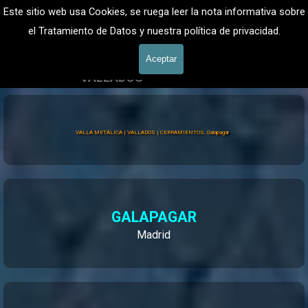
Vaya al Contenido
VALLADOS METALICOS MADRID - VALLADO DE FINCAS
Este sitio web usa Cookies, se ruega leer la nota informativa sobre
Valla Hercules, Vallado de fincas
el Tratamiento de Datos y nuestra política de privacidad.
601 900 178
Saltar menú
Aceptar
VALLADOS
Vallados Jardín
VALLA METÁLICA | VALLADOS | CERRAMIENTOS, Galapagar
GALAPAGAR
Madrid