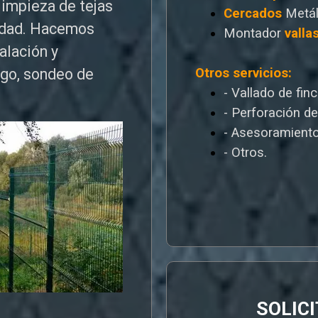
limpieza de tejas
Cercados
Metál
edad. Hacemos
Montador
valla
talación y
Otros servicios:
ego, sondeo de
- Vallado de fin
- Perforación d
- Asesoramiento
- Otros.
SOLIC