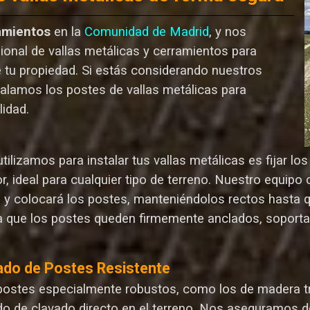
amientos
en la
Comunidad de Madrid
, y nos
ional de vallas metálicas y cerramientos para
e tu propiedad. Si estás considerando nuestros
talamos los postes de vallas metálicas para
lida
d.
ilizamos para instalar tus vallas metálicas es fijar l
r, ideal para cualquier tipo de terreno. Nuestro equip
n y colocará los postes, manteniéndolos rectos hasta 
 que los postes queden firmemente anclados, soporta
ado de Postes Resistente
postes especialmente robustos, como los de madera tr
o de clavado directo en el terreno. Nos aseguramos d