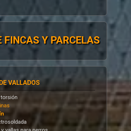
 FINCAS Y PARCELAS
 DE VALLADOS
 torsión
inas
ín
ctrosoldada
 y vallas para perros