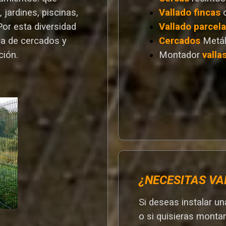
 jardines, piscinas,
Vallado
fincas
Por esta diversidad
Vallado
parcel
a de cercados y
Cercados
Metál
ción.
Montador
valla
¿NECESITAS VA
Si deseas instalar u
o si quisieras monta