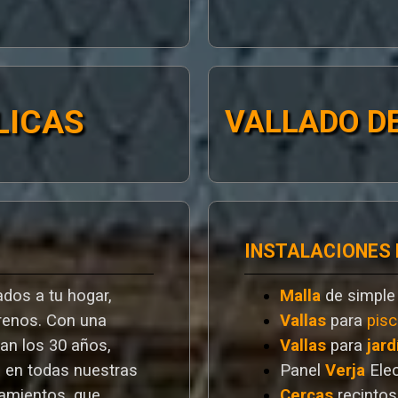
LICAS
VALLADO DE
INSTALACIONES
dos a tu hogar,
Malla
de simple
rrenos. Con una
Vallas
para
pisc
ran los 30 años,
Vallas
para
jard
a en todas nuestras
Panel
Verja
Ele
ramientos. que
Cercas
recintos