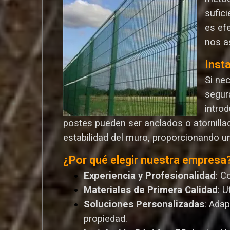
sufic
es ef
nos a
Inst
Si ne
segur
introd
postes pueden ser anclados o atornilla
estabilidad del muro, proporcionando u
¿Por qué elegir nuestra empresa
Experiencia y Profesionalidad
: C
Materiales de Primera Calidad
: 
Soluciones Personalizadas
: Ada
propiedad.