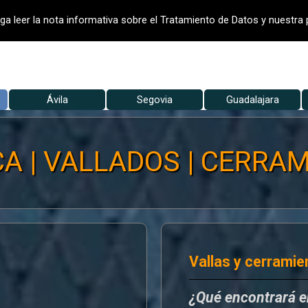
- VALLADO DE FINCAS
VALLADOS
V
ga leer la nota informativa sobre el Tratamiento de Datos y nuestra p
Saltar menú
▼
Ávila
Segovia
▼
Guadalajara
▼
A | VALLADOS | CERRAM
Vallas y cerramie
¿Qué encontrará 