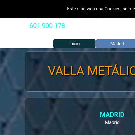
Vaya al Contenido
VALLADOS METALICOS MADRID 
Este sitio web usa Cookies, se rue
Valla Hercules, Vallado de fincas
601 900 178
Inicio
Madrid
VALLA METÁLIC
MADRID
Madrid