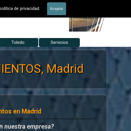
allados Jardín
olítica de privacidad.
Aceptar
Toledo
▼
Servicios
▼
▼
IENTOS, Madrid
ntos en Madrid
en nuestra empresa?