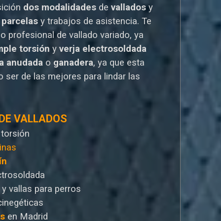
sición
dos modalidades
de
vallados
y
 parcelas
y trabajos de asistencia. Te
io
profesional de vallado variado, ya
mple torsión
y
verja electrosoldada
la anudada
o
ganadera
, ya que esta
 ser de las mejores para lindar las
 DE VALLADOS
 torsión
inas
ín
ctrosoldada
 y vallas para perros
cinegéticas
as
en Madrid