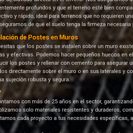
ientemente profundos y que el terreno esté bien compa
ectivo y rápido, ideal para terrenos que no requieren 
seguramos de que el suelo tenga la firmeza necesaria p
alación de Postes en Muros
cesitas que los postes se instalen sobre un muro exist
as y efectivas. Podemos hacer pequeños huecos en el m
ucir los postes y rellenar con cemento para asegurar un
dos directamente sobre el muro o en sus laterales y c
na sujeción robusta y segura.
?
ontamos con más de 25 años en el sector, garantizando 
Utilizamos solo materiales resistentes y duraderos, com
ptamos cada proyecto a tus necesidades específicas, 