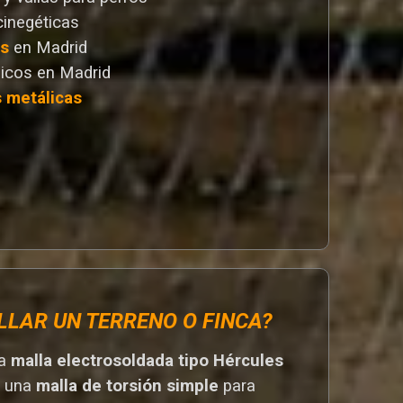
cinegéticas
as
en Madrid
icos en Madrid
s metálicas
LLAR UN TERRENO O FINCA?
na
malla electrosoldada tipo Hércules
r una
malla de torsión simple
para