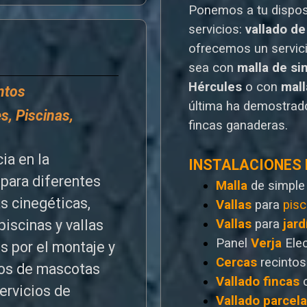
Ponemos a tu dispo
servicios:
vallado de
o
frecemos un servic
sea con
malla de si
Hércules
o
con
mal
entos
última ha demostrado
s, Piscinas,
fincas ganaderas.
ia en la
INSTALACIONES
para diferentes
Malla
de simple
as cinegéticas,
Vallas
para
pisc
Vallas
para
jard
piscinas y vallas
Panel
Verja
Ele
s por el montaje y
Cercas
recintos
ntos de mascotas
Vallado
fincas
ervicios de
Vallado
parcel