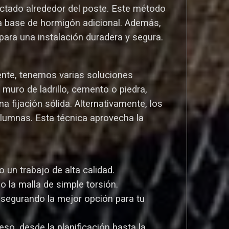
ctado alrededor del poste. Este método
una base de hormigón adicional. Además,
ara una instalación duradera y segura.
ente, tenemos varias soluciones
uro de ladrillo, cemento o piedra,
a fijación sólida. Alternativamente, los
olumnas. Esta técnica aprovecha la
un trabajo de alta calidad.
o la malla de simple torsión.
asegurando la mejor opción para tu
so, desde la planificación hasta la