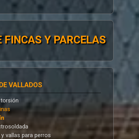
 FINCAS Y PARCELAS
 DE VALLADOS
 torsión
inas
ín
ctrosoldada
 y vallas para perros