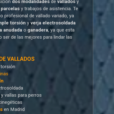
sición
dos modalidades
de
vallados
y
 parcelas
y trabajos de asistencia. Te
io
profesional de vallado variado, ya
mple torsión
y
verja electrosoldada
la anudada
o
ganadera
, ya que esta
 ser de las mejores para lindar las
 DE VALLADOS
 torsión
inas
ín
ctrosoldada
 y vallas para perros
cinegéticas
as
en Madrid