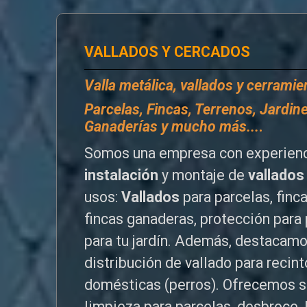
VALLADOS Y CERCADOS
Valla metálica, vallados y cerrami
P
arcelas, Fincas, Terrenos, Jardine
Ganaderías y mucho más...
.
Somos una empresa con experienc
instalación
y montaje de
vallados
usos:
Vallados
para parcelas, finc
fincas ganaderas, protección para 
para tu jardín. Además, destacamo
distribución de vallado para reci
domésticas (perros). Ofrecemos s
limpieza para parcelas, desbroce, 