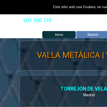
Vaya al Contenido
VALLADOS METALICOS MADRID 
Este sitio web usa Cookies, se rue
Valla Hercules, Vallado de fincas
601 900 178
Inicio
Madrid
VALLA METÁLICA | 
TORREJÓN DE VEL
Madrid