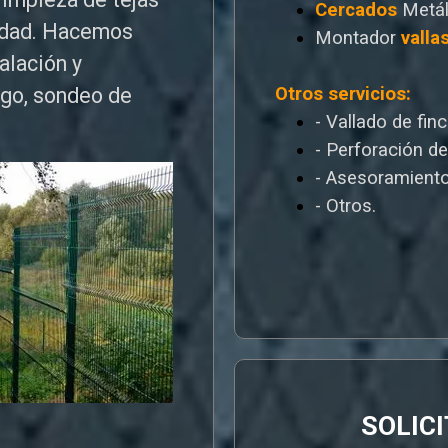
Cercados
Metál
edad. Hacemos
Montador
valla
talación y
Otros servicios:
ego, sondeo de
- Vallado de fin
- Perforación d
- Asesoramiento
- Otros.
SOLIC