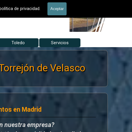
allados Jardín
olítica de privacidad.
Aceptar
Toledo
▼
Servicios
▼
▼
orrejón de Velasco
ntos en Madrid
en nuestra empresa?