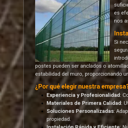
sufic
es ef
nos a
Inst
Si ne
segur
introd
postes pueden ser anclados o atornilla
estabilidad del muro, proporcionando u
¿Por qué elegir nuestra empresa
Experiencia y Profesionalidad
: C
Materiales de Primera Calidad
: 
Soluciones Personalizadas
: Ada
propiedad.
Instalación Rápida y Eficiente
: N