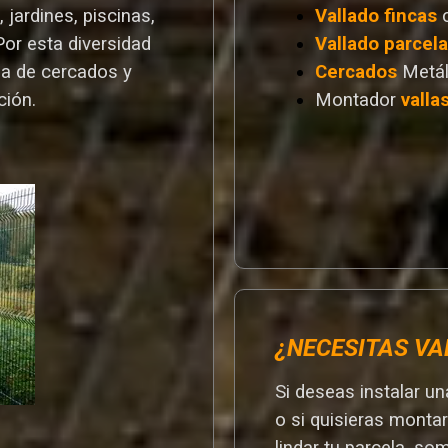
 jardines, piscinas,
Vallado
fincas
Por esta diversidad
Vallado
parcel
a de cercados y
Cercados
Metál
ción.
Montador
valla
¿NECESITAS VA
Si deseas instalar u
o si quisieras monta
lindar tu parcela, so