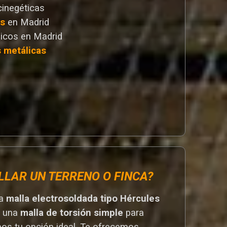
cinegéticas
as
en Madrid
icos en Madrid
s metálicas
LLAR UN TERRENO O FINCA?
na
malla electrosoldada tipo Hércules
r una
malla de torsión simple
para
mos tu opción ideal. T
e ofrecemos