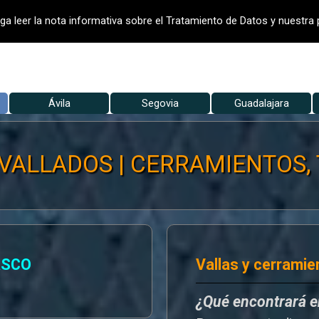
- VALLADO DE FINCAS
VALLADOS
V
ga leer la nota informativa sobre el Tratamiento de Datos y nuestra p
Saltar menú
▼
Ávila
Segovia
▼
Guadalajara
▼
VALLADOS | CERRAMIENTOS, T
ASCO
Vallas y cerramie
¿Qué encontrará 