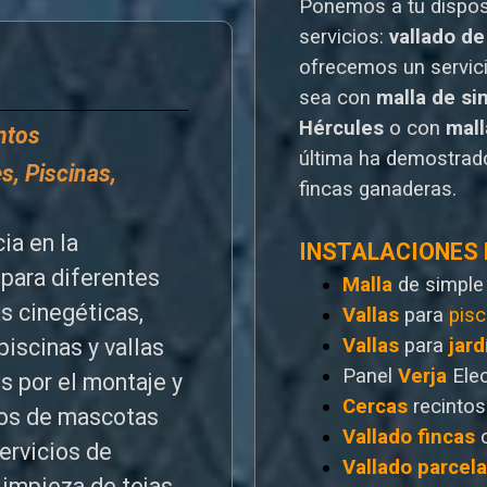
Ponemos a tu dispo
servicios:
vallado de
o
frecemos un servic
sea con
malla de si
Hércules
o
con
mal
entos
última ha demostrado
s, Piscinas,
fincas ganaderas.
ia en la
INSTALACIONES
para diferentes
Malla
de simple
as cinegéticas,
Vallas
para
pisc
Vallas
para
jard
piscinas y vallas
Panel
Verja
Ele
s por el montaje y
Cercas
recintos
ntos de mascotas
Vallado
fincas
ervicios de
Vallado
parcel
limpieza de tejas