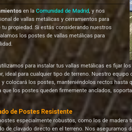
amientos
en la
Comunidad de Madrid
, y nos
ional de vallas metálicas y cerramientos para
e tu propiedad. Si estás considerando nuestros
talamos los postes de vallas metálicas para
lida
d.
ilizamos para instalar tus vallas metálicas es fijar l
r, ideal para cualquier tipo de terreno. Nuestro equip
n y colocará los postes, manteniéndolos rectos hasta 
 que los postes queden firmemente anclados, soporta
ado de Postes Resistente
postes especialmente robustos, como los de madera tr
o de clavado directo en el terreno. Nos aseguramos d