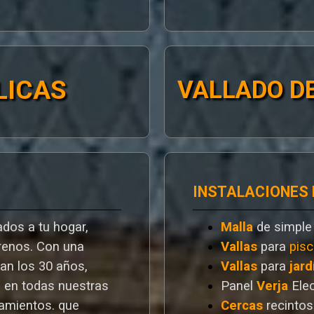
LICAS
VALLADO DE
INSTALACIONES
dos a tu hogar,
Malla
de simple
rrenos. Con una
Vallas
para
pisc
ran los 30 años,
Vallas
para
jard
a en todas nuestras
Panel
Verja
Ele
ramientos. que
Cercas
recintos