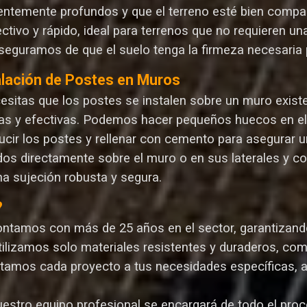
ientemente profundos y que el terreno esté bien compa
ectivo y rápido, ideal para terrenos que no requieren 
seguramos de que el suelo tenga la firmeza necesaria p
alación de Postes en Muros
cesitas que los postes se instalen sobre un muro exist
as y efectivas. Podemos hacer pequeños huecos en el m
ucir los postes y rellenar con cemento para asegurar un
dos directamente sobre el muro o en sus laterales y c
na sujeción robusta y segura.
?
ontamos con más de 25 años en el sector, garantizando 
Utilizamos solo materiales resistentes y duraderos, com
ptamos cada proyecto a tus necesidades específicas, 
uestro equipo profesional se encargará de todo el proce