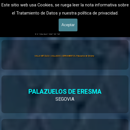
Vaya al Contenido
VALLADOS METALICOS MADRID - VALLADO DE FINCAS
Este sitio web usa Cookies, se ruega leer la nota informativa sobre
Valla Hercules, Vallado de fincas
el Tratamiento de Datos y nuestra política de privacidad.
601 900 178
Saltar menú
Aceptar
VALLADOS
Vallados Jardín
Valla Hércules
VALLA METÁLICA | VALLADOS | CERRAMIENTOS, Palazuelos de Eresma
PALAZUELOS DE ERESMA
SEGOVIA