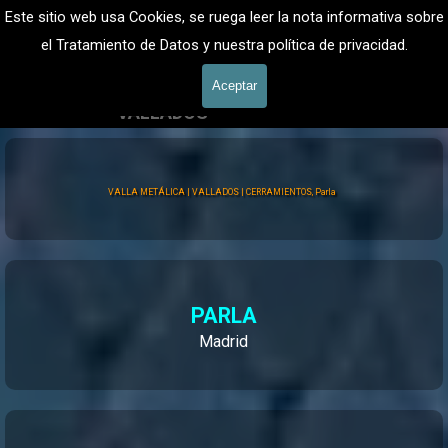
Vaya al Contenido
VALLADOS METALICOS MADRID - VALLADO DE FINCAS
Este sitio web usa Cookies, se ruega leer la nota informativa sobre
Valla Hercules, Vallado de fincas
el Tratamiento de Datos y nuestra política de privacidad.
601 900 178
Saltar menú
Aceptar
VALLADOS
Vallados Jardín
Valla Hércules
VALLA METÁLICA | VALLADOS | CERRAMIENTOS, Parla
PARLA
Madrid