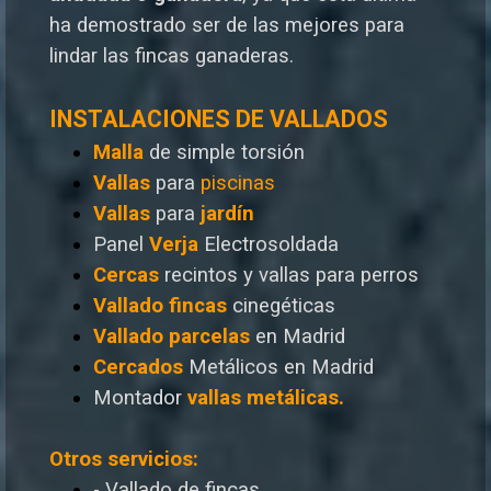
ha demostrado ser de las mejores para
lindar las fincas ganaderas.
INSTALACIONES DE VALLADOS
Malla
de simple torsión
Vallas
para
piscinas
Vallas
para
jardín
Panel
Verja
Electrosoldada
Cercas
recintos y vallas para perros
Vallado
fincas
cinegéticas
Vallado
parcelas
en Madrid
Cercados
Metálicos en Madrid
Montador
vallas metálicas.
Otros servicios:
- Vallado de fincas