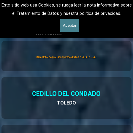
Vaya al Contenido
VALLADOS METALICOS MADRID - VALLADO DE FINCAS
Este sitio web usa Cookies, se ruega leer la nota informativa sobre
Valla Hercules, Vallado de fincas
el Tratamiento de Datos y nuestra política de privacidad.
601 900 178
Saltar menú
Aceptar
VALLADOS
Vallados Jardín
Valla Hércules
VALLA METÁLICA | VALLADOS | CERRAMIENTOS, Cedillo del Condado
CEDILLO DEL CONDADO
TOLEDO