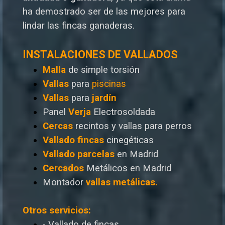
ha demostrado ser de las mejores para
lindar las fincas ganaderas.
INSTALACIONES DE VALLADOS
Malla
de simple torsión
Vallas
para
piscinas
Vallas
para
jardín
Panel
Verja
Electrosoldada
Cercas
recintos y vallas para perros
Vallado
fincas
cinegéticas
Vallado
parcelas
en Madrid
Cercados
Metálicos en Madrid
Montador
vallas metálicas.
Otros servicios:
- Vallado de fincas