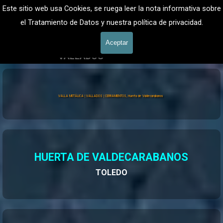
Vaya al Contenido
VALLADOS METALICOS MADRID - VALLADO DE FINCAS
Este sitio web usa Cookies, se ruega leer la nota informativa sobre
Valla Hercules, Vallado de fincas
el Tratamiento de Datos y nuestra política de privacidad.
601 900 178
Saltar menú
Aceptar
VALLADOS
Valla Hércules
VALLA METÁLICA | VALLADOS | CERRAMIENTOS, Huerta de Valdecarabanos
HUERTA DE VALDECARABANOS
TOLEDO