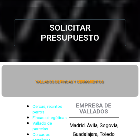
SOLICITAR
PRESUPUESTO
VALLADOS DE FINCAS Y CERRAMIENTOS
EMPRESA DE
Cercas, recintos
VALLADOS
perros
Fincas cinegéticas
Vallado de
Madrid, Ávila, Segovia,
parcelas
Guadalajara, Toledo
Cercados