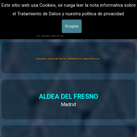
Vaya al Contenido
VALLADOS METALICOS MADRID - VALLADO DE FINCAS
Este sitio web usa Cookies, se ruega leer la nota informativa sobre
Valla Hercules, Vallado de fincas
el Tratamiento de Datos y nuestra política de privacidad.
601 900 178
Saltar menú
Aceptar
VALLADOS
Vallados Jardín
VALLADOS | VALLA METÁLICA | CERRAMIENTOS, Aldea del Fresno
ALDEA DEL FRESNO
Madrid