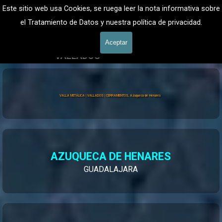
Vaya al Contenido
VALLADOS METALICOS MADRID - VALLADO DE FINCAS
Este sitio web usa Cookies, se ruega leer la nota informativa sobre
Valla Hercules, Vallado de fincas
el Tratamiento de Datos y nuestra política de privacidad.
601 900 178
Saltar menú
Aceptar
VALLADOS
Vallados Jardín
VALLA METÁLICA | VALLADOS | CERRAMIENTOS, Azuqueca de Henares
AZUQUECA DE HENARES
GUADALAJARA