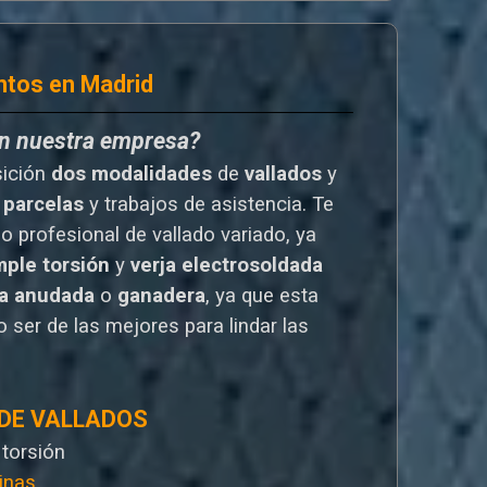
ntos en Madrid
en nuestra empresa?
sición
dos modalidades
de
vallados
y
 parcelas
y trabajos de asistencia. Te
io
profesional de vallado variado, ya
mple torsión
y
verja electrosoldada
la anudada
o
ganadera
, ya que esta
 ser de las mejores para lindar las
 DE VALLADOS
 torsión
inas