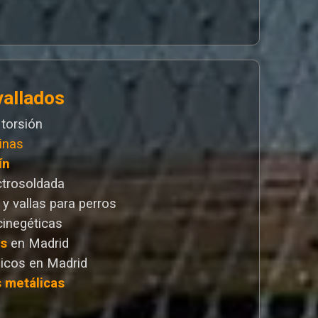
vallados
 torsión
inas
ín
ctrosoldada
 y vallas para perros
cinegéticas
as
en Madrid
icos en Madrid
s metálicas