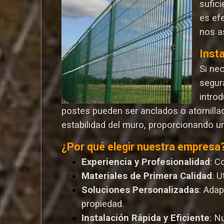
sufic
es ef
nos a
Inst
Si ne
segur
introd
postes pueden ser anclados o atornilla
estabilidad del muro, proporcionando u
¿Por qué elegir nuestra empresa
Experiencia y Profesionalidad
: C
Materiales de Primera Calidad
: 
Soluciones Personalizadas
: Ada
propiedad.
Instalación Rápida y Eficiente
: N