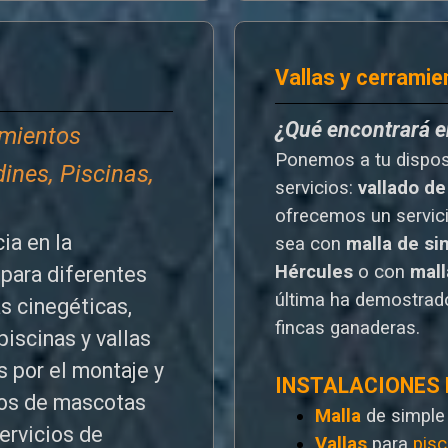
Vallas y cerramie
¿Qué encontrará 
amientos
Ponemos a tu dispo
dines, Piscinas,
servicios:
vallado de
o
frecemos un servic
ia en la
sea con
malla de si
Hércules
o
con
mal
para diferentes
última ha demostrado
as cinegéticas,
fincas ganaderas.
piscinas y vallas
 por el montaje y
INSTALACIONES
ntos de mascotas
Malla
de simple
ervicios de
Vallas
para
pisc