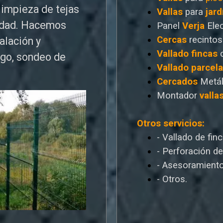
limpieza de tejas
Vallas
para
jard
edad. Hacemos
Panel
Verja
Ele
Cercas
recintos
talación y
Vallado
fincas
ego, sondeo de
Vallado
parcel
Cercados
Metál
Montador
valla
Otros servicios:
- Vallado de fin
- Perforación d
- Asesoramiento
- Otros.