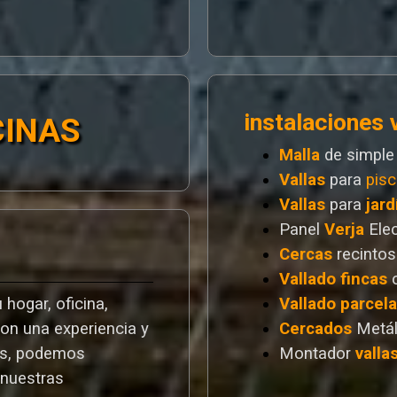
instalaciones 
CINAS
Malla
de simple
Vallas
para
pisc
Vallas
para
jard
Panel
Verja
Ele
Cercas
recintos
Vallado
fincas
 hogar, oficina,
Vallado
parcel
Con una experiencia y
Cercados
Metál
os, podemos
Montador
valla
 nuestras