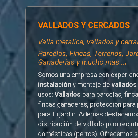
VALLADOS Y CERCADOS
Valla metalica, vallados y cerr
P
arcelas, Fincas, Terrenos, Jar
Ganaderías y mucho mas...
.
Somos una empresa con experienc
instalación
y montaje de
vallados
usos:
Vallados
para parcelas, finc
fincas ganaderas, protección para 
para tu jardín. Además destacamos
distribución de vallado para reci
domésticas (perros). Ofrecemos s