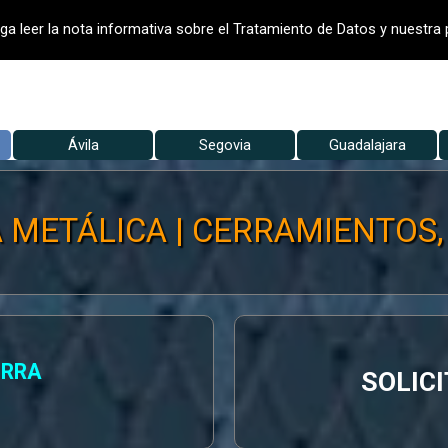
- VALLADO DE FINCAS
VALLADOS
V
ga leer la nota informativa sobre el Tratamiento de Datos y nuestra p
Saltar menú
▼
Ávila
Segovia
▼
Guadalajara
▼
METÁLICA | CERRAMIENTOS, Bec
ERRA
SOLIC