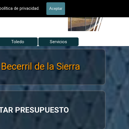
allados Jardín
olítica de privacidad.
Aceptar
Toledo
▼
Servicios
▼
▼
erril de la Sierra
ITAR PRESUPUESTO