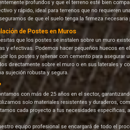
ientemente profundos y que el terreno esté bien compa
ectivo y rápido, ideal para terrenos que no requieren 
seguramos de que el suelo tenga la firmeza necesaria p
alación de Postes en Muros
cesitas que los postes se instalen sobre un muro exist
as y efectivas. Podemos hacer pequeños huecos en el m
ucir los postes y rellenar con cemento para asegurar un
dos directamente sobre el muro o en sus laterales y c
na sujeción robusta y segura.
?
ontamos con más de 25 años en el sector, garantizando 
Utilizamos solo materiales resistentes y duraderos, com
ptamos cada proyecto a tus necesidades específicas, 
uestro equipo profesional se encargará de todo el proce