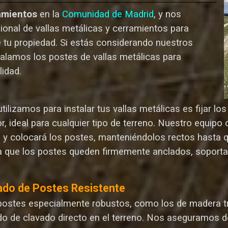
amientos
en la
Comunidad de Madrid
, y nos
ional de vallas metálicas y cerramientos para
e tu propiedad. Si estás considerando nuestros
talamos los postes de vallas metálicas para
lida
d.
ilizamos para instalar tus vallas metálicas es fijar l
r, ideal para cualquier tipo de terreno. Nuestro equip
n y colocará los postes, manteniéndolos rectos hasta 
 que los postes queden firmemente anclados, soporta
ado de Postes Resistente
postes especialmente robustos, como los de madera tr
o de clavado directo en el terreno. Nos aseguramos d