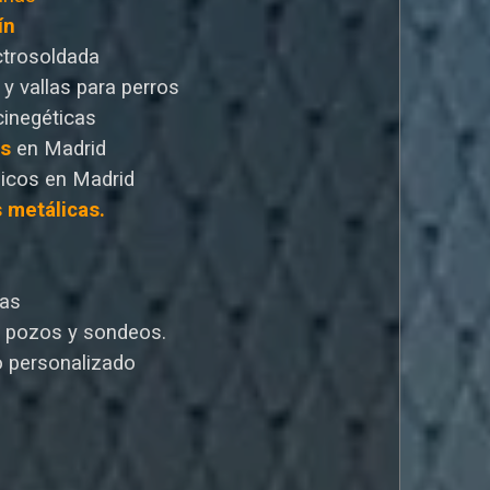
ín
ctrosoldada
 y vallas para perros
cinegéticas
as
en Madrid
icos en Madrid
s metálicas.
cas
e pozos y sondeos.
 personalizado