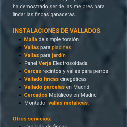
ha demostrado ser de las mejores para
lindar las fincas ganaderas.
INSTALACIONES DE VALLADOS
Malla
de simple torsión
Vallas
para
piscinas
Vallas
para
jardín
Panel
Verja
Electrosoldada
Cercas
recintos y vallas para perros
Vallado
fincas
cinegéticas
Vallado
parcelas
en Madrid
Cercados
Metálicos en Madrid
Montador
vallas metálicas.
Otros servicios:
- Vallado de fincas