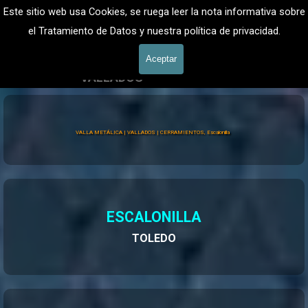
Vaya al Contenido
VALLADOS METALICOS MADRID - VALLADO DE FINCAS
Este sitio web usa Cookies, se ruega leer la nota informativa sobre
Valla Hercules, Vallado de fincas
el Tratamiento de Datos y nuestra política de privacidad.
601 900 178
Saltar menú
Aceptar
VALLADOS
Valla Hércules
VALLA METÁLICA | VALLADOS | CERRAMIENTOS, Escalonilla
ESCALONILLA
TOLEDO