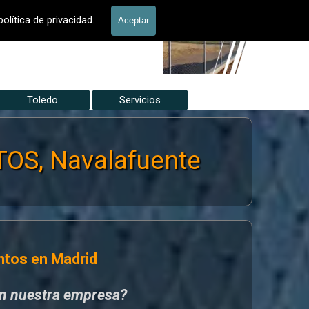
allados Jardín
olítica de privacidad.
Aceptar
Toledo
▼
Servicios
▼
▼
OS, Navalafuente
ntos en Madrid
en nuestra empresa?