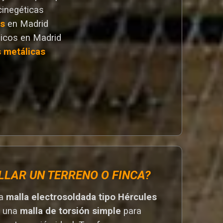
cinegéticas
as
en Madrid
icos en Madrid
s metálicas
LLAR UN TERRENO O FINCA?
na
malla electrosoldada tipo Hércules
r una
malla de torsión simple
para