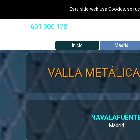
Vaya al Contenido
VALLADOS METALICOS MADRID 
Este sitio web usa Cookies, se rue
Valla Hercules, Vallado de fincas
601 900 178
Inicio
Madrid
VALLA METÁLICA 
NAVALAFUENT
Madrid