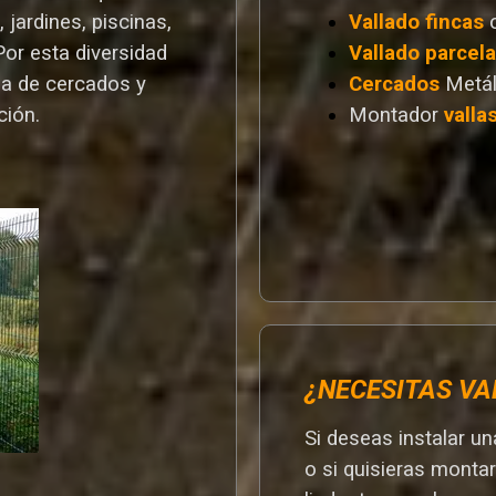
 jardines, piscinas,
Vallado
fincas
Por esta diversidad
Vallado
parcel
a de cercados y
Cercados
Metál
ción.
Montador
valla
¿NECESITAS VA
Si deseas instalar u
o si quisieras monta