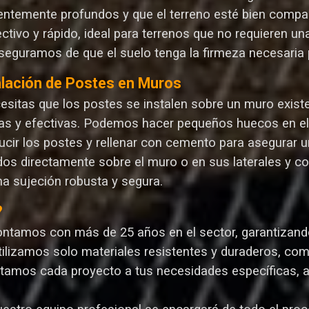
ientemente profundos y que el terreno esté bien compa
ectivo y rápido, ideal para terrenos que no requieren 
seguramos de que el suelo tenga la firmeza necesaria p
alación de Postes en Muros
cesitas que los postes se instalen sobre un muro exist
as y efectivas. Podemos hacer pequeños huecos en el m
ucir los postes y rellenar con cemento para asegurar un
dos directamente sobre el muro o en sus laterales y c
na sujeción robusta y segura.
?
ontamos con más de 25 años en el sector, garantizando 
Utilizamos solo materiales resistentes y duraderos, com
ptamos cada proyecto a tus necesidades específicas, 