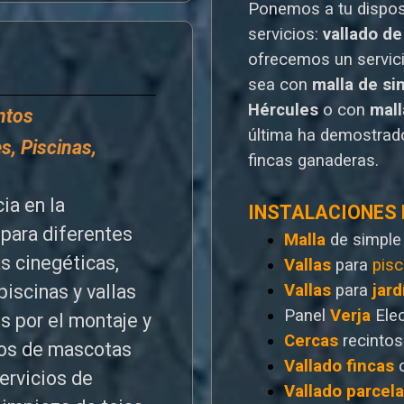
Ponemos a tu dispo
servicios:
vallado de
o
frecemos un servic
sea con
malla de si
Hércules
o
con
mal
entos
última ha demostrado
s, Piscinas,
fincas ganaderas.
ia en la
INSTALACIONES
para diferentes
Malla
de simple
as cinegéticas,
Vallas
para
pisc
Vallas
para
jard
piscinas y vallas
Panel
Verja
Ele
s por el montaje y
Cercas
recintos
ntos de mascotas
Vallado
fincas
ervicios de
Vallado
parcel