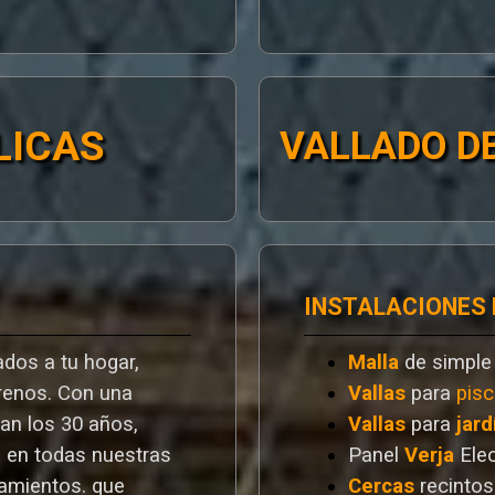
LICAS
VALLADO DE
INSTALACIONES
dos a tu hogar,
Malla
de simple
rrenos. Con una
Vallas
para
pisc
ran los 30 años,
Vallas
para
jard
a en todas nuestras
Panel
Verja
Ele
ramientos. que
Cercas
recintos