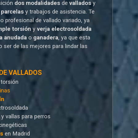
sición
dos modalidades
de
vallados
y
 parcelas
y trabajos de asistencia. Te
io
profesional de vallado variado, ya
mple torsión
y
verja electrosoldada
la anudada
o
ganadera
, ya que esta
 ser de las mejores para lindar las
 DE VALLADOS
 torsión
inas
ín
ctrosoldada
 y vallas para perros
cinegéticas
as
en Madrid