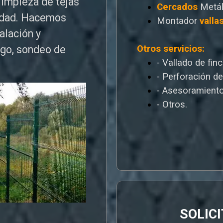
limpieza de tejas
Cercados
Metál
edad. Hacemos
Montador
valla
talación y
Otros servicios:
ego, sondeo de
- Vallado de fin
- Perforación d
- Asesoramiento
- Otros.
SOLIC