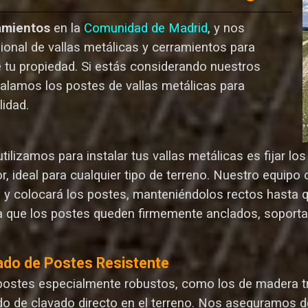
amientos
en la
Comunidad de Madrid
, y nos
ional de vallas metálicas y cerramientos para
e tu propiedad. Si estás considerando nuestros
talamos los postes de vallas metálicas para
lida
d.
ilizamos para instalar tus vallas metálicas es fijar l
r, ideal para cualquier tipo de terreno. Nuestro equip
n y colocará los postes, manteniéndolos rectos hasta 
 que los postes queden firmemente anclados, soporta
ado de Postes Resistente
postes especialmente robustos, como los de madera tr
o de clavado directo en el terreno. Nos aseguramos d