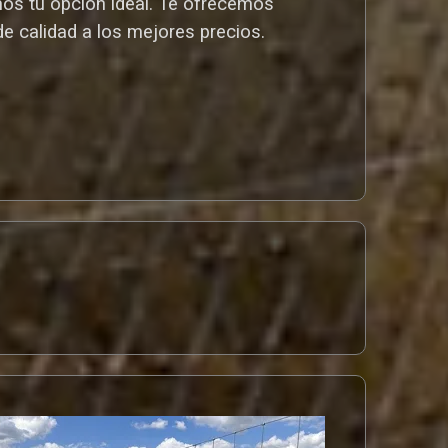
mos tu opción ideal. T
e ofrecemos
de calidad a los mejores preci
os.