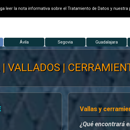
- VALLADO DE FINCAS
VALLADOS
V
ga leer la nota informativa sobre el Tratamiento de Datos y nuestra p
Saltar menú
▼
Ávila
Segovia
▼
Guadalajara
▼
| VALLADOS | CERRAMIENT
E
Vallas y cerramie
¿Qué encontrará 