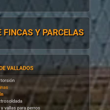
 FINCAS Y PARCELAS
 DE VALLADOS
 torsión
inas
ín
ctrosoldada
 y vallas para perros