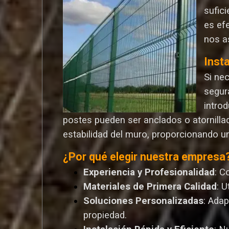
sufic
es ef
nos a
Inst
Si ne
segur
introd
postes pueden ser anclados o atornilla
estabilidad del muro, proporcionando u
¿Por qué elegir nuestra empresa
Experiencia y Profesionalidad
: C
Materiales de Primera Calidad
: 
Soluciones Personalizadas
: Ada
propiedad.