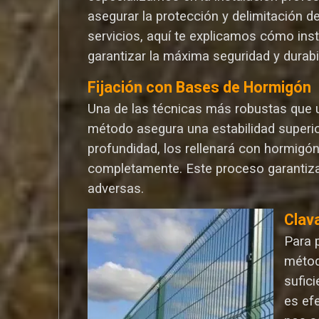
asegurar la protección y delimitación d
servicios, aquí te explicamos cómo ins
garantizar la máxima seguridad y durabi
Fijación con Bases de Hormigón
Una de las técnicas más robustas que ut
método asegura una estabilidad superio
profundidad, los rellenará con hormigó
completamente. Este proceso garantiza
adversas.
Clav
Para 
métod
sufic
es ef