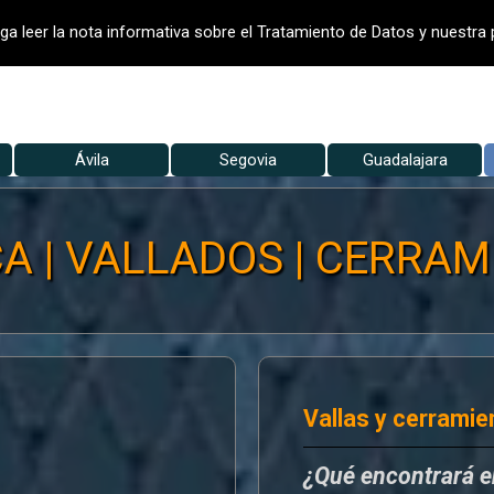
- VALLADO DE FINCAS
VALLADOS
V
ga leer la nota informativa sobre el Tratamiento de Datos y nuestra p
Saltar menú
▼
Ávila
Segovia
▼
Guadalajara
▼
A | VALLADOS | CERRAMI
Vallas y cerramie
¿Qué encontrará 