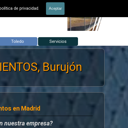
allados Jardín
olítica de privacidad.
Aceptar
Toledo
▼
Servicios
▼
▼
ENTOS, Burujón
ntos en Madrid
en nuestra empresa?