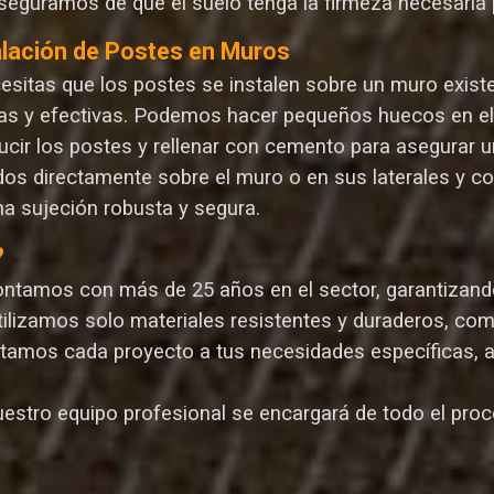
seguramos de que el suelo tenga la firmeza necesaria p
alación de Postes en Muros
cesitas que los postes se instalen sobre un muro exist
as y efectivas. Podemos hacer pequeños huecos en el m
ucir los postes y rellenar con cemento para asegurar un
dos directamente sobre el muro o en sus laterales y c
na sujeción robusta y segura.
?
ontamos con más de 25 años en el sector, garantizando 
Utilizamos solo materiales resistentes y duraderos, com
ptamos cada proyecto a tus necesidades específicas, 
uestro equipo profesional se encargará de todo el proce