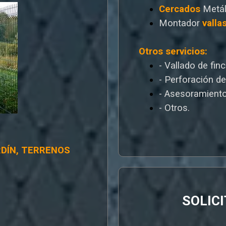
Cercados
Metál
Montador
valla
Otros servicios:
- Vallado de fin
- Perforación d
- Asesoramiento
- Otros.
RDÍN, TERRENOS
SOLIC