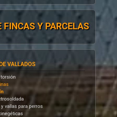
 FINCAS Y PARCELAS
 DE VALLADOS
 torsión
inas
ín
ctrosoldada
 y vallas para perros
cinegéticas