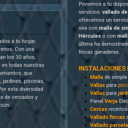
Ponemos a tu dispo
servicios:
vallado de
o
frecemos un servic
sea con
malla de si
Hércules
o
con
mal
dos a tu hogar,
última ha demostrado
rrenos. Con una
fincas ganaderas.
ran los 30 años,
a en todas nuestras
INSTALACIONES
ramientos. que
Malla
de simple
 jardines, piscinas,
Vallas
para
pisc
Por esta diversidad
Vallas
para
jard
a de cercados y
Panel
Verja
Ele
ción.
Cercas
recintos
Vallado
fincas
Vallado
parcel