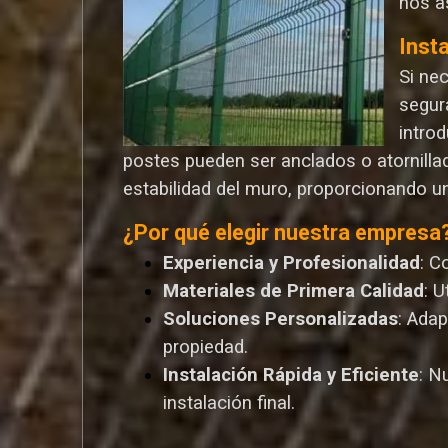
nos a
Inst
Si ne
segur
introd
postes pueden ser anclados o atornilla
estabilidad del muro, proporcionando u
¿Por qué elegir nuestra empresa
Experiencia y Profesionalidad
: C
Materiales de Primera Calidad
: 
Soluciones Personalizadas
: Ada
propiedad.
Instalación Rápida y Eficiente
: N
instalación final.