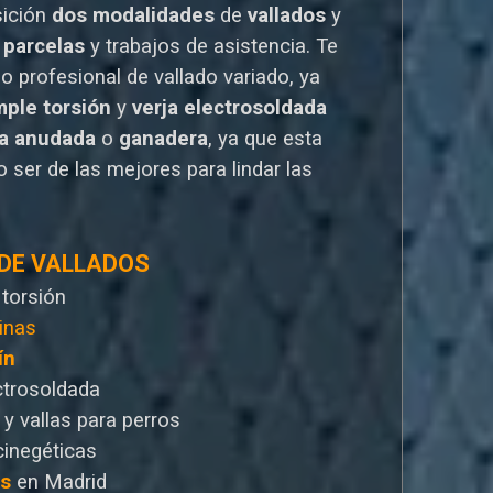
sición
dos modalidades
de
vallados
y
 parcelas
y trabajos de asistencia. Te
io
profesional de vallado variado, ya
mple torsión
y
verja electrosoldada
la anudada
o
ganadera
, ya que esta
 ser de las mejores para lindar las
 DE VALLADOS
 torsión
inas
ín
ctrosoldada
 y vallas para perros
cinegéticas
as
en Madrid