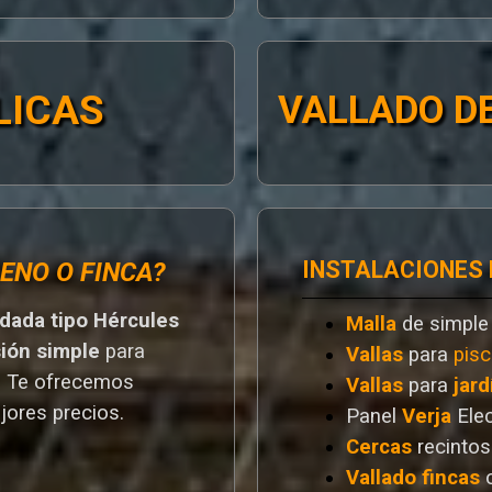
LICAS
VALLADO DE
INSTALACIONES
ENO O FINCA?
ldada tipo Hércules
Malla
de simple
sión simple
para
Vallas
para
pisc
. T
e ofrecemos
Vallas
para
jard
jores preci
os.
Panel
Verja
Ele
Cercas
recintos
Vallado
fincas