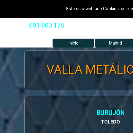
Vaya al Contenido
VALLADOS METALICOS MADRID 
Este sitio web usa Cookies, se rue
Valla Hercules, Vallado de fincas
601 900 178
Inicio
Madrid
VALLA METÁLIC
BURUJÓN
TOLEDO